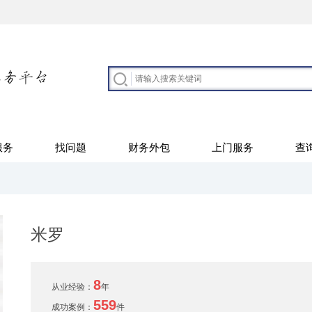
服务
找问题
财务外包
上门服务
查
米罗
8
从业经验：
年
559
成功案例：
件